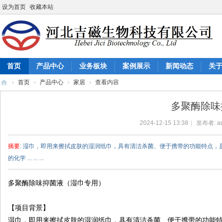
设为首页
收藏本站
首页
产品中心
业务板块
案例展示
新闻动态
关
›
首页
›
产品中心
›
家居
›
查看内容
河
多聚酶除味
北
2024-12-15 13:38
|
发布者:
a
吉
磁
摘要
: 湿巾，即用来擦拭皮肤的湿润纸巾，具有清洁杀菌、便于携带的功能特点
生
的化学 ... ... ...
物
科
多聚酶除味抑菌液（湿巾专用）
技
【项目背景】
有
湿巾，即用来擦拭皮肤的湿润纸巾，具有清洁杀菌、便于携带的功能