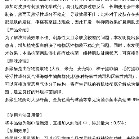
限
添加对皮肤有刺激的化学试剂，易引起皮肤过敏反应，长期使用会带
公
制备，然而天然活性成分不稳定，导致效果不佳；此外对于皮肤存在
司
部肌肤的发红、疼痛甚至破皮现象，因此开发一种抑菌效果好且亲肤
【产品介绍】
为了解决抑菌效果不佳、刺激性大且亲肤度较差的问题，本发明提出
患者，增加植物蛋白解决了植物活性物质不稳定的问题。同时，本发
术效果，本品抗菌亲肤湿巾能有效抗菌，维持肌肤健康状态，可直接
【除味原理】
多聚酶是由谷物提取物 (大豆、米壳、麦壳等)、柿子提取物、毛竹提
等活性成分复合深海微生物菌群(包括多种好氧性菌群和厌氧性菌群)，
可以直接改变恶臭气体分子结构，将产生异味的有机物彻底分解成为
殖，建立良好的环境抑菌屏障。
多聚生物酶对大肠杆菌、金黄色葡萄球菌等常见病菌杀菌率高达99.9
【使用方法及用量】
将本品做为湿巾浸泡液，直接加入到湿巾中，添加量为：0.5%；
【预期效果】
按照规定用量添加，可以起到增加产品对异味分解祛除的功能，去除率＞