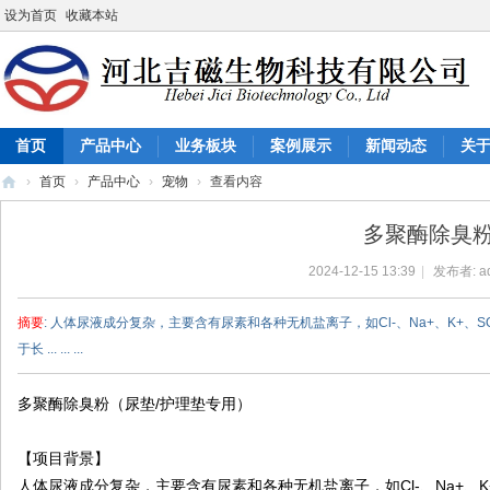
设为首页
收藏本站
首页
产品中心
业务板块
案例展示
新闻动态
关
›
首页
›
产品中心
›
宠物
›
查看内容
河
多聚酶除臭粉
北
2024-12-15 13:39
|
发布者:
a
吉
磁
摘要
: 人体尿液成分复杂，主要含有尿素和各种无机盐离子，如Cl-、Na+、K+
生
于长 ... ... ...
物
科
多聚酶除臭粉（尿垫/护理垫专用）
技
【项目背景】
有
人体尿液成分复杂，主要含有尿素和各种无机盐离子，如Cl-、Na+、