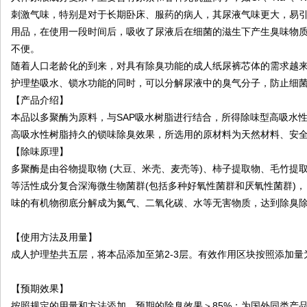
限
刺激气味，特别是对于长期卧床、服药的病人，其尿液气味更大，易
公
用品，在使用一段时间后，吸收了尿液后在细菌的滋生下产生臭味物
司
不便。
随着人口老龄化的到来，对具有除臭功能的成人纸尿裤芯体的需求越
护理垫吸水、锁水功能的同时，可以分解尿液中的臭气分子，防止细
【产品介绍】
本品以多聚酶为原料，与SAP吸水树脂进行结合，所得除味型高吸水
高吸水性树脂持久的锁味除臭效果，所选用的原材料为天然材料、安
【除味原理】
多聚酶是由谷物提取物 (大豆、米壳、麦壳等)、柿子提取物、毛竹提
等活性成分复合深海微生物菌群(包括多种好氧性菌群和厌氧性菌群)
味的有机物彻底分解成为氮气、二氧化碳、水等无害物质，达到除臭
【使用方法及用量】
成人护理垫共五层，将本品添加至第2-3层。有效作用区块按照添加量为：1.2
【预期效果】
按照规定的用量和方法添加，预期的除臭效果＞85%；为国外同类产品